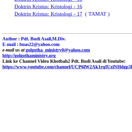
Doktrin Kristus:
Kristologi - 16
Doktrin Kristus: Kristologi - 17
( TAMAT )
Author : Pdt. Budi Asali,M.Div.
E-mail :
buas22@yahoo.com
e-mail us at
golgotha_ministry0@yahoo.com
http://golgothaministry.org
Link ke Channel Video Khotbah2 Pdt. Budi Asali di Youtube:
https://www.youtube.com/channel/UCP6lW2Ak1rqIUziNHdgp