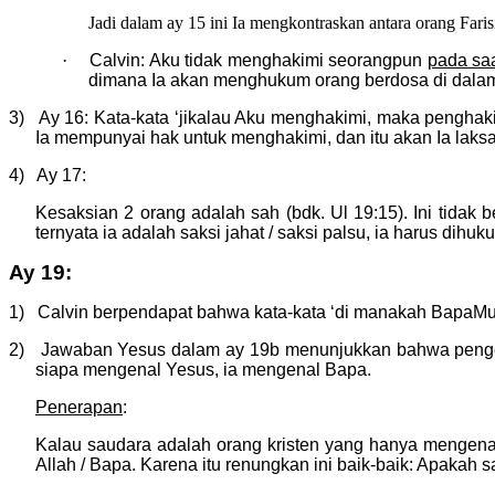
Jadi dalam ay 15 ini Ia mengkontraskan antara orang Far
·
Calvin: Aku tidak menghakimi seorangpun
pada saa
dimana Ia akan menghukum orang berdosa di dalam
3) Ay 16: Kata-kata ‘jikalau Aku menghakimi, maka penghak
Ia mempunyai hak untuk menghakimi, dan itu akan Ia laks
4) Ay 17:
Kesaksian 2 orang adalah sah (bdk. Ul 19:15). Ini tidak 
ternyata ia adalah saksi jahat / saksi palsu, ia harus dihuk
Ay 19:
1) Calvin berpendapat bahwa kata-kata ‘di manakah BapaMu?’
2) Jawaban Yesus dalam ay 19b menunjukkan bahwa pengena
siapa mengenal Yesus, ia mengenal Bapa.
Penerapan
:
Kalau saudara adalah orang kristen yang hanya mengenal 
Allah / Bapa. Karena itu renungkan ini baik-baik: Apakah