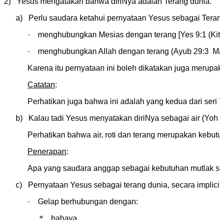
2) Yesus mengatakan bahwa diriNya adalah Terang dunia.
a) Perlu saudara ketahui pernyataan Yesus sebagai Teran
·
menghubungkan Mesias dengan terang [Yes 9:1 (Kita
·
menghubungkan Allah dengan terang (Ayub 29:3 Ma
Karena itu pernyataan ini boleh dikatakan juga merup
Catatan
:
Perhatikan juga bahwa ini adalah yang kedua dari seri
b) Kalau tadi Yesus menyatakan diriNya sebagai air (Yoh 
Perhatikan bahwa air, roti dan terang merupakan keb
Penerapan
:
Apa yang saudara anggap sebagai kebutuhan mutlak sau
c) Pernyataan Yesus sebagai terang dunia, secara implic
·
Gelap berhubungan dengan:
*
bahaya.