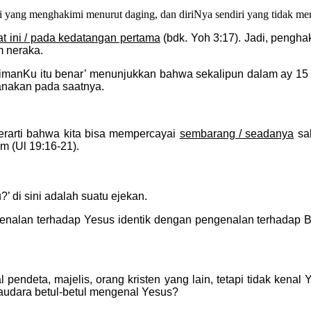
isi yang menghakimi menurut daging, dan diriNya sendiri yang tidak m
t ini / pada kedatangan pertama
(bdk. Yoh 3:17). Jadi, pengh
 neraka.
imanKu itu benar’ menunjukkan bahwa sekalipun dalam ay 15 
anakan pada saatnya.
berarti bahwa kita bisa mempercayai
sembarang / seadanya
sak
um (Ul 19:16-21).
 di sini adalah suatu ejekan.
lan terhadap Yesus identik dengan pengenalan terhadap Ba
pendeta, majelis, orang kristen yang lain, tetapi tidak kena
 saudara betul-betul mengenal Yesus?