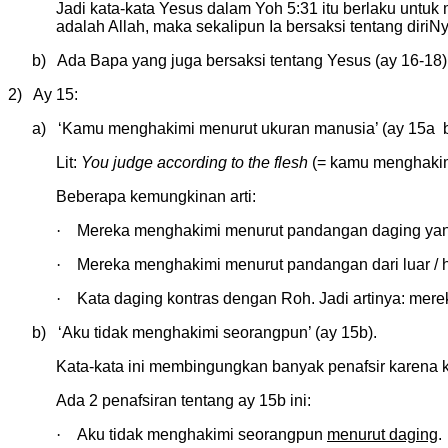
Jadi kata-kata Yesus dalam Yoh 5:31 itu berlaku untuk 
adalah Allah, maka sekalipun Ia bersaksi tentang diriNy
b) Ada Bapa yang juga bersaksi tentang Yesus (ay 16-18)
2) Ay 15:
a) ‘Kamu menghakimi menurut ukuran manusia’ (ay 15a bd
Lit:
You judge according to the flesh
(= kamu menghakim
Beberapa kemungkinan arti:
·
Mereka menghakimi menurut pandangan daging yan
·
Mereka menghakimi menurut pandangan dari luar / ha
·
Kata daging kontras dengan Roh. Jadi artinya: me
b) ‘Aku tidak menghakimi seorangpun’ (ay 15b).
Kata-kata ini membingungkan banyak penafsir karena 
Ada 2 penafsiran tentang ay 15b ini:
·
Aku tidak menghakimi seorangpun
menurut daging
.