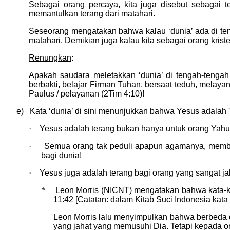
Sebagai orang percaya, kita juga disebut sebagai te
memantulkan terang dari matahari.
Seseorang mengatakan bahwa kalau ‘dunia’ ada di teng
matahari. Demikian juga kalau kita sebagai orang kristen
Renungkan
:
Apakah saudara meletakkan ‘dunia’ di tengah-tengah
berbakti, belajar Firman Tuhan, bersaat teduh, melaya
Paulus / pelayanan (2Tim 4:10)!
e) Kata ‘dunia’ di sini menunjukkan bahwa Yesus adalah
·
Yesus adalah terang bukan hanya untuk orang Yahudi
·
Semua orang tak peduli apapun agamanya, membu
bagi
dunia
!
·
Yesus juga adalah terang bagi orang yang sangat ja
*
Leon Morris (NICNT) mengatakan bahwa kata-kat
11:42 [Catatan: dalam Kitab Suci Indonesia kat
Leon Morris lalu menyimpulkan bahwa berbeda
yang jahat yang memusuhi Dia. Tetapi kepada or