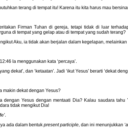
tuhkan terang di tempat itu! Karena itu kita harus mau bersina
akan Firman Tuhan di gereja, tetapi tidak di luar terhadap 
berguna di tempat yang gelap atau di tempat yang sudah terang?
kut Aku, ia tidak akan berjalan dalam kegelapan, melainkan 
h 12:46 Ia menggunakan kata ‘percaya’.
yang dekat’, dan ‘ketaatan’. Jadi ‘ikut Yesus’ berarti ‘dekat de
ma makin dekat dengan Yesus?
 dengan Yesus dengan mentaati Dia? Kalau saudara tahu Y
dara tidak mengikut Dia!
Me’
.
ya ada dalam bentuk
present participle
, dan ini menunjukkan
‘