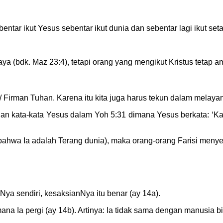
ntar ikut Yesus sebentar ikut dunia dan sebentar lagi ikut set
a (bdk. Maz 23:4), tetapi orang yang mengikut Kristus tetap a
Firman Tuhan. Karena itu kita juga harus tekun dalam melayani
an kata-kata Yesus dalam Yoh 5:31 dimana Yesus berkata: ‘Kal
 (bahwa Ia adalah Terang dunia), maka orang-orang Farisi meny
Nya sendiri, kesaksianNya itu benar (ay 14a).
na Ia pergi (ay 14b). Artinya: Ia tidak sama dengan manusia bia