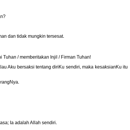
an?
man dan tidak mungkin tersesat.
 Tuhan / memberitakan Injil / Firman Tuhan!
au Aku bersaksi tentang diriKu sendiri, maka kesaksianKu itu
erangNya.
sa; Ia adalah Allah sendiri.