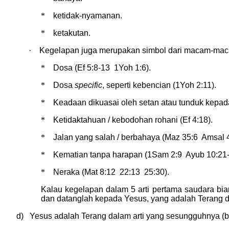
*
ketidak-nyamanan.
*
ketakutan.
·
Kegelapan juga merupakan simbol dari macam-macam
*
Dosa (Ef 5:8-13 1Yoh 1:6).
*
Dosa
specific
, seperti kebencian (1Yoh 2:11).
*
Keadaan dikuasai oleh setan atau tunduk kepada 
*
Ketidaktahuan / kebodohan rohani (Ef 4:18).
*
Jalan yang salah / berbahaya (Maz 35:6 Amsal 4
*
Kematian tanpa harapan (1Sam 2:9 Ayub 10:21-
*
Neraka (Mat 8:12 22:13 25:30).
Kalau kegelapan dalam 5 arti pertama saudara bia
dan datanglah kepada Yesus, yang adalah Terang du
d) Yesus adalah Terang dalam arti yang sesungguhnya (bd