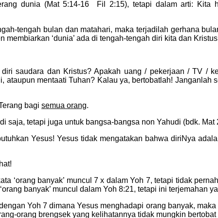
rang dunia (Mat 5:14-16 Fil 2:15), tetapi dalam arti: Kita
ah-tengah bulan dan matahari, maka terjadilah gerhana bulan 
 membiarkan ‘dunia’ ada di tengah-tengah diri kita dan Kristus, 
 diri saudara dan Kristus? Apakah uang / pekerjaan / TV / 
ni, ataupun mentaati Tuhan? Kalau ya, bertobatlah! Janganlah 
 Terang bagi
semua orang
.
 saja, tetapi juga untuk bangsa-bangsa non Yahudi (bdk. Mat 
tuhkan Yesus! Yesus tidak mengatakan bahwa diriNya adala
hat!
a ‘orang banyak’ muncul 7 x dalam Yoh 7, tetapi tidak perna
a ‘orang banyak’ muncul dalam Yoh 8:21, tetapi ini terjemahan 
 dengan Yoh 7 dimana Yesus menghadapi orang banyak, maka 
ang-orang brengsek yang kelihatannya tidak mungkin bertobat 