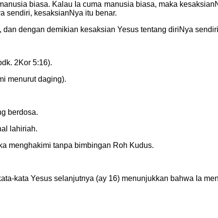
manusia biasa. Kalau Ia cuma manusia biasa, maka kesaksianNya 
a sendiri, kesaksianNya itu benar.
, dan dengan demikian kesaksian Yesus tentang diriNya sendiri
k. 2Kor 5:16).
i menurut daging).
g berdosa.
l lahiriah.
reka menghakimi tanpa bimbingan Roh Kudus.
kata-kata Yesus selanjutnya (ay 16) menunjukkan bahwa Ia me