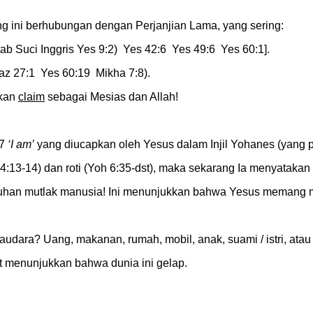
g ini berhubungan dengan Perjanjian Lama, yang sering:
b Suci Inggris Yes 9:2) Yes 42:6 Yes 49:6 Yes 60:1].
z 27:1 Yes 60:19 Mikha 7:8).
akan
claim
sebagai Mesias dan Allah!
 7
‘I am’
yang diucapkan oleh Yesus dalam Injil Yohanes (yang 
4:13-14) dan roti (Yoh 6:35-dst), maka sekarang Ia menyatakan
utuhan mutlak manusia! Ini menunjukkan bahwa Yesus memang 
dara? Uang, makanan, rumah, mobil, anak, suami / istri, ata
it menunjukkan bahwa dunia ini gelap.