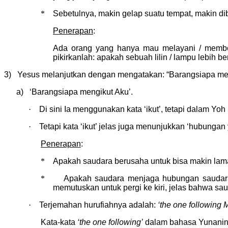
*
Sebetulnya, makin gelap suatu tempat, makin dibu
Penerapan
:
Ada orang yang hanya mau melayani / memberit
pikirkanlah: apakah sebuah lilin / lampu lebih 
3) Yesus melanjutkan dengan mengatakan: “Barangsiapa mengi
a) ‘Barangsiapa mengikut Aku’.
·
Di sini Ia menggunakan kata ‘ikut’, tetapi dalam Yo
·
Tetapi kata ‘ikut’ jelas juga menunjukkan ‘hubungan 
Penerapan
:
*
Apakah saudara berusaha untuk bisa makin la
*
Apakah saudara menjaga hubungan saudara
memutuskan untuk pergi ke kiri, jelas bahwa sau
·
Terjemahan hurufiahnya adalah:
‘the one following 
Kata-kata
‘the one following’
dalam bahasa Yunanin