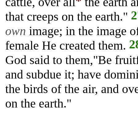
*
cattle, over all
the earth 
2
that creeps on the earth."
own
image; in the image 
2
female He created them.
God said to them,"Be fruitf
and subdue it; have dominio
the birds of the air, and o
on the earth."