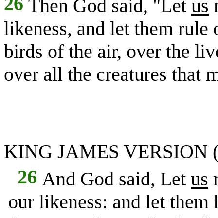
26
Then God said, "Let
us
m
likeness, and let them rule 
birds of the air, over the li
over all the creatures that
KING JAMES VERSION 
26
And God said, Let
us
our likeness: and let them