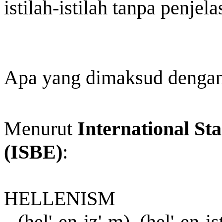
istilah-istilah tanpa penjel
Apa yang dimaksud dengan
Menurut
International St
(ISBE)
:
HELLENISM
(hel'-en-iz'-m), (hel'-en-