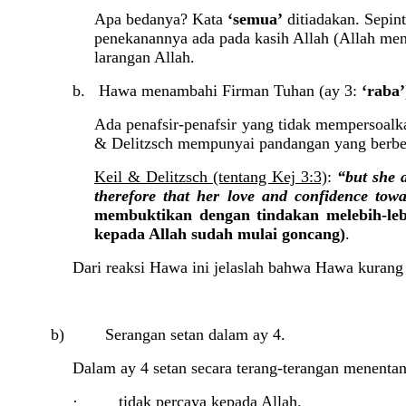
Apa bedanya? Kata
‘semua’
ditiadakan. Sepin
penekanannya ada pada kasih Allah (Allah men
larangan Allah.
b. Hawa menambahi Firman Tuhan (ay 3:
‘raba’
Ada penafsir-penafsir yang tidak mempersoa
& Delitzsch mempunyai pandangan yang berbe
Keil & Delitzsch (tentang Kej 3:3)
:
“but she a
therefore that her love and confidence to
membuktikan dengan tindakan melebih-lebih
kepada Allah sudah mulai goncang)
.
Dari reaksi Hawa ini jelaslah bahwa Hawa kurang
b) Serangan setan dalam ay 4.
Dalam ay 4 setan secara terang-terangan menentan
·
tidak percaya kepada Allah.