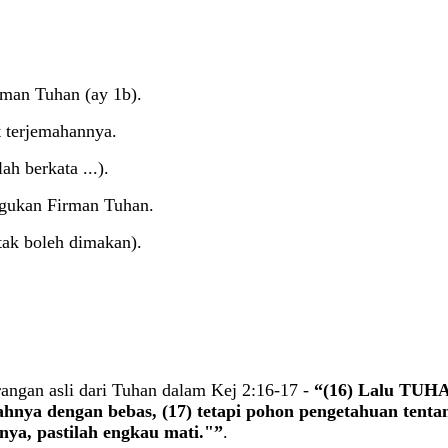
man Tuhan (ay 1b).
t terjemahannya.
h berkata ...).
agukan Firman Tuhan.
ak boleh dimakan).
angan asli dari Tuhan dalam Kej 2:16-17 -
“(16) Lalu TUHA
nya dengan bebas, (17) tetapi pohon pengetahuan tentan
ya, pastilah engkau mati."”
.