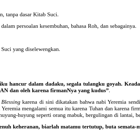
 tanpa dasar Kitab Suci.
 dalam persoalan kesembuhan, bahasa Roh, dan sebagainya.
Suci yang diselewengkan.
ku hancur dalam dadaku, segala tulangku goyah. Keadaan
AN dan oleh karena firmanNya yang kudus”
.
 Blessing
karena di sini dikatakan bahwa nabi Yeremia sendi
 Yeremia mengalami semua itu karena Tuhan dan karena firm
huyung-huyung seperti orang mabuk, bergulin­gan di lantai, be
enuh kehera­nan, biarlah matamu tertutup, buta semata-m