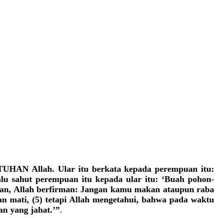
h TUHAN Allah. Ular itu berkata kepada perempuan itu:
u sahut perempuan itu kepada ular itu: ‘Buah pohon-
aman, Allah berfirman: Jangan kamu makan ataupun raba
kan mati, (5) tetapi Allah mengetahui, bahwa pada waktu
n yang jahat.’”
.