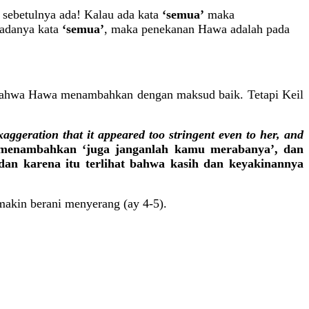
pi sebetulnya ada! Kalau ada kata
‘semua’
maka
 adanya kata
‘semua’
, maka penekanan Hawa adalah pada
 bahwa Hawa menambahkan dengan maksud baik. Tetapi Keil
xaggeration that it appeared too stringent even to her, and
 menambahkan ‘juga janganlah kamu merabanya’, dan
 dan karena itu terlihat bahwa kasih dan keyakinannya
makin berani menyerang (ay 4-5).