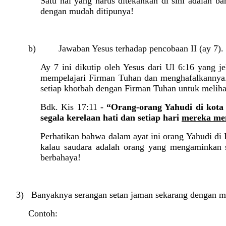
Satu hal yang harus ditekankan di sini adalah ba
dengan mudah ditipunya!
b) Jawaban Yesus terhadap pencobaan II (ay 7).
Ay 7 ini dikutip oleh Yesus dari Ul 6:16 yang je
mempelajari Firman Tuhan dan menghafal­kannya.
setiap khotbah dengan Firman Tuhan untuk melihat 
Bdk. Kis 17:11 -
“Orang-orang Yahudi di kota 
segala kerelaan hati dan setiap hari
mereka men
Perhatikan bahwa dalam ayat ini orang Yahudi di
kalau saudara adalah orang yang mengaminkan s
berbahaya!
3) Banyaknya serangan setan jaman sekarang dengan me
Contoh: