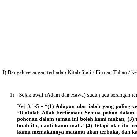
I) Banyak serangan terhadap Kitab Suci / Firman Tuhan / ke
1) Sejak awal (Adam dan Hawa) sudah ada serangan te
Kej 3:1-5 -
“(1) Adapun ular ialah yang paling c
‘Tentulah Allah berfirman: Semua pohon dalam 
pohonan dalam taman ini boleh kami makan, (3) 
buah itu, nanti kamu mati.’ (4) Tetapi ular itu 
kamu memakannya matamu akan terbuka, dan kamu 