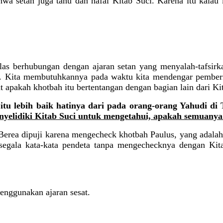
hwa setan juga tahu dan hafal Kitab Suci. Karena itu kalau 
las berhubungan dengan ajaran setan yang menyalah-tafsirkan
 Kita membutuhkannya pada waktu kita mendengar pemberi­t
apakah khotbah itu bertentangan dengan bagian lain dari Kit
itu lebih baik hatinya dari pada orang-orang Yahudi di
yelidiki Kitab Suci untuk mengetahui, apakah semuanya
 Berea dipuji karena mengecheck khotbah Paulus, yang adala
egala kata-kata pendeta tanpa mengechecknya dengan Kita
nggunakan ajaran sesat.