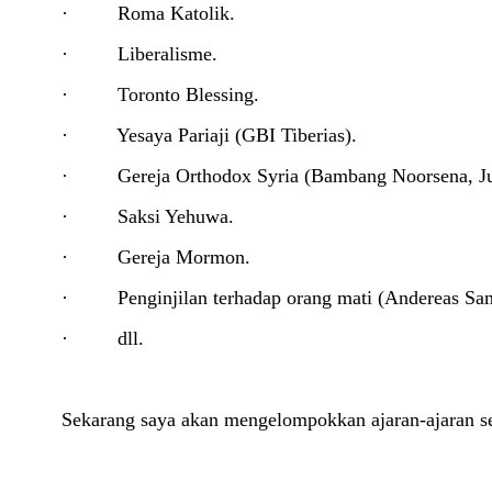
·
Roma Katolik.
·
Liberalisme.
·
Toronto Blessing.
·
Yesaya Pariaji (GBI Tiberias).
·
Gereja Orthodox Syria (Bambang Noorsena, Ju
·
Saksi Yehuwa.
·
Gereja Mormon.
·
Penginjilan terhadap orang mati (Andereas S
·
dll.
Sekarang saya akan mengelompokkan ajaran-ajaran ses