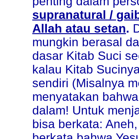
penting dalam perso
supranatural / gai
Allah atau setan
.
D
mungkin berasal dar
dasar Kitab Suci sec
kalau Kitab Suciny
sendiri (Misalnya 
menyatakan bahwa 
dalam! Untuk menjaw
bisa berkata: Aneh,
berkata bahwa Ye