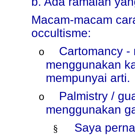
b. Ada ramalan yan
Macam-macam cara
occultisme:
Cartomancy -
o
menggunakan kar
mempunyai arti.
Palmistry / g
o
menggunakan gar
Saya perna
§