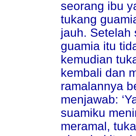
seorang ibu y
tukang guami
jauh. Setelah
guamia itu ti
kemudian tuka
kembali dan 
ramalannya bet
menjawab: ‘Y
suamiku menin
meramal, tuka