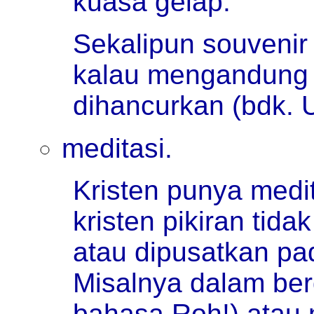
kuasa gelap.
Sekalipun souvenir i
kalau mengandung 
dihancurkan (bdk. U
meditasi.
Kristen punya medit
kristen pikiran tida
atau dipusatkan pada
Misalnya dalam be
bahasa Roh!) atau