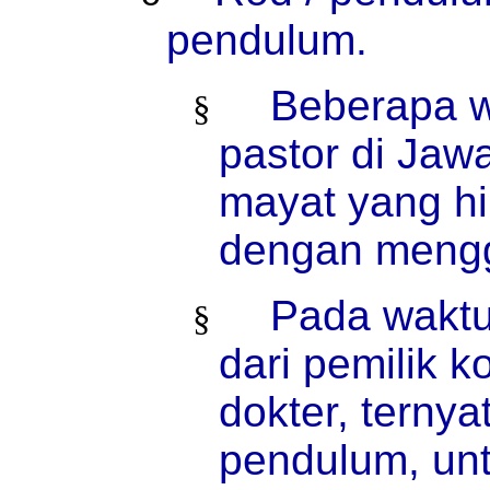
pendulum.
Beberapa w
§
pastor di Ja
mayat yang hi
dengan meng
Pada waktu
§
dari pemilik 
dokter, terny
pendulum, un