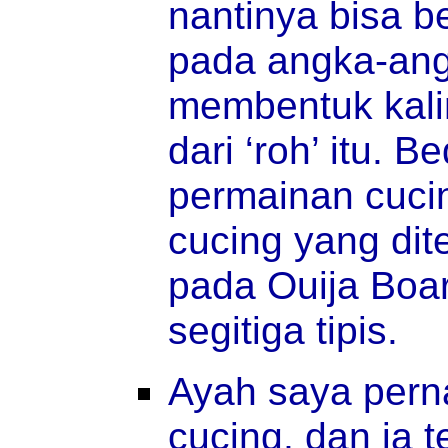
nantinya bisa b
pada angka-angk
membentuk kal
dari ‘roh’ itu. 
permainan cuci
cucing yang di
pada Ouija Boa
segitiga tipis.
Ayah saya pern
cucing, dan ia 