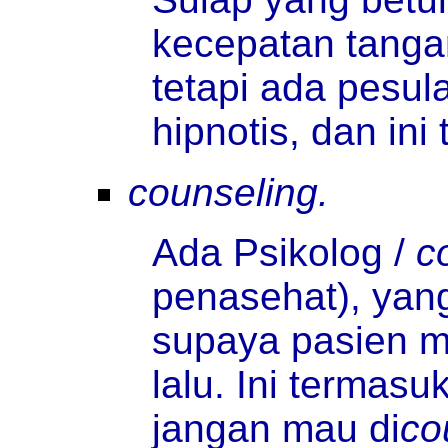
kecepatan tangan
tetapi ada pesu
hipnotis, dan ini
counseling.
Ada Psikolog /
c
penasehat), yan
supaya pasien m
lalu. Ini termas
jangan mau di
co