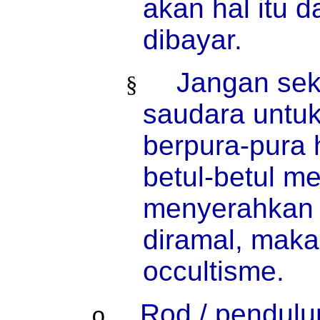
akan hal itu 
dibayar.
Jangan sek
§
saudara untuk
berpura-pura 
betul-betul m
menyerahkan 
diramal, maka
occultisme.
Rod / pendulu
o